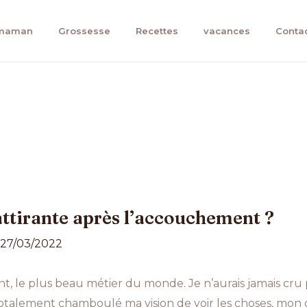
 maman
Grossesse
Recettes
vacances
Conta
tirante après l’accouchement ?
27/03/2022
nt, le plus beau métier du monde. Je n’aurais jamais cr
a totalement chamboulé ma vision de voir les choses, mo