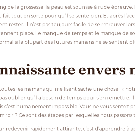
 de la grossesse, la peau est soumise à rude épreuve. L
 fait tout en sorte pour qu’il se sente bien. Et après l’a
 rester. Il n’est pas toujours facile de se retrouver lor
prennent place. Le manque de temps et le manque de so
 normal si la plupart des futures mamans ne se sentent plu
onnaissante envers 
toutes les mamans qui me lisent sache une chose : « notr
t pas oublier qu’il a besoin de temps pour s’en remettre. I
ais c’est humainement impossible. Vous ne vous sentez p
 miroir ? Ce sont des étapes par lesquelles nous passon
 redevenir rapidement attirante, c’est d’apprendre à appr