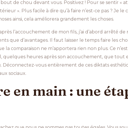
 bout de chou devant vous. Positivez ! Pour se sentir « att
rieur ». Plus facile à dire qu’à faire n’est-ce pas ? Je l
hoses ainsi, cela améliorera grandement les choses.
rès l’accouchement de mon fils, j’ai d’abord arrêté de 
ts que d’avantages. Il faut laisser le temps faire les chos
que la comparaison ne m’apportera rien non plus. Ce n’e
il, quelques heures après son accouchement, que tout es
. Déconnectez-vous entièrement de ces diktats esthétiqu
aux sociaux.
e en main : une éta
n, sachez que nous ne sommes pas toutes égales. Vous so