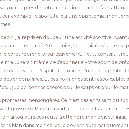
eigner auprès de votre médecin traitant. Il faut attend
r exemple, le sport. J’ai eu une épisiotomie, mon tem
mmes.
ecin, j’ai repris en douceur une activité sportive. Ayant 
de commencer par là. Néanmoins, la première séance n’a pas
le corps reprend progressivement. Petits conseils : trouv
 Le mieux serait même de s’adonner à votre sport de prédi
 en vous vidant l’esprit (de quoi lier l’utile à l’agréable)
re des endorphines. Et ces hormones sont responsables d
âce. Que de bonnes choses pour le corps et pour le mora
s promesses mensongères. Ce n’est pas en faisant du spo
nt grossesse. Pour ma part, cela a pris plusieurs mois. 
e n’ai toujours pas réussi à atteindre mon objectif initia
 sens bien dans mon corps, je deviens automatiquement pl