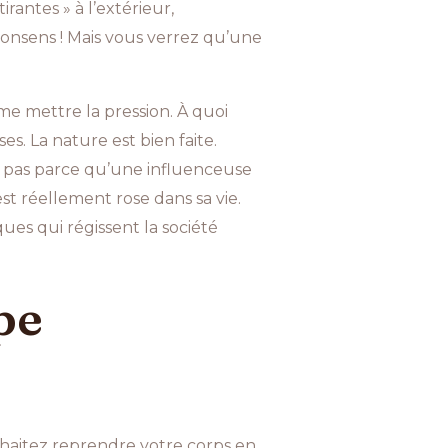
irantes » à l’extérieur,
e consens ! Mais vous verrez qu’une
me mettre la pression. À quoi
es. La nature est bien faite.
st pas parce qu’une influenceuse
t réellement rose dans sa vie.
es qui régissent la société
pe
uhaitez reprendre votre corps en