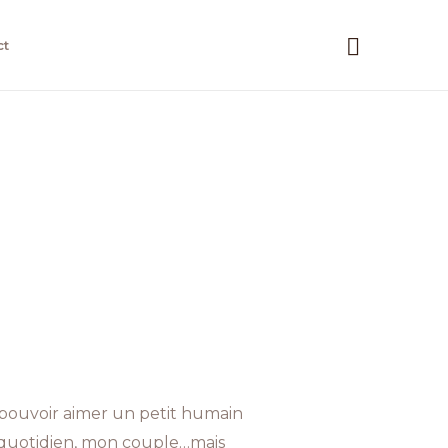
Recherc
ct
u pouvoir aimer un petit humain
n quotidien, mon couple…mais