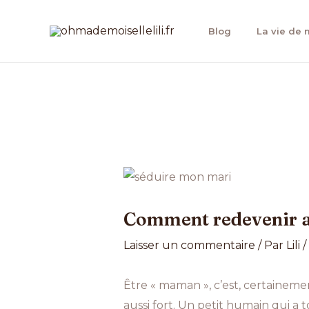
Aller
au
Blog
La vie de
contenu
Navigation
des
articles
Comment redevenir at
Laisser un commentaire
/ Par
Lili
/
Être « maman », c’est, certaineme
aussi fort. Un petit humain qui 