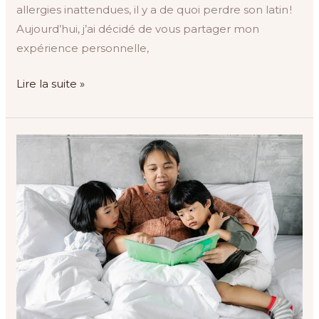
allergies inattendues, il y a de quoi perdre son latin !
Aujourd’hui, j’ai décidé de vous partager mon
expérience personnelle,
Lire la suite »
Entretenir
les
liens
intergénérationnels
:
mission
impossible
?