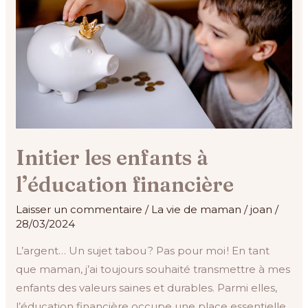
à
l’éducation
financière
Initier les enfants à
l’éducation financière
Laisser un commentaire
/
La vie de maman
/
joan
/
28/03/2024
L’argent… Un sujet tabou ? Pas pour moi ! En tant
que maman, j’ai toujours souhaité transmettre à mes
enfants des valeurs saines et durables. Parmi elles,
l’éducation financière occupe une place essentielle.