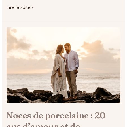
Lire la suite »
Noces
de
porcelaine :
20
ans
d’amour
et
de
résilience
Noces de porcelaine : 20
ans d’amour et de