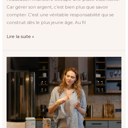
Car gérer son argent, c’est bien plus que savoir
compter. C’est une véritable responsabilité qui se
construit dès le plus jeune âge. Au fil
Lire la suite »
L’angoisse
de
la
stérilisation
de
biberon :
un
souvenir
de