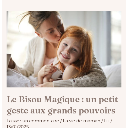
Le
Bisou
Magique
:
un
petit
geste
aux
grands
pouvoirs
Le Bisou Magique : un petit
geste aux grands pouvoirs
Laisser un commentaire
/
La vie de maman
/
Lili
/
13/01/2025