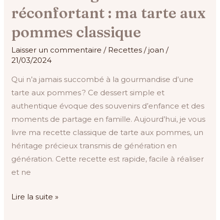
dessert
réconfortant : ma tarte aux
gourmand
pommes classique
et
réconfortant :
Laisser un commentaire
/
Recettes
/
joan
/
ma
21/03/2024
tarte
Qui n’a jamais succombé à la gourmandise d’une
aux
tarte aux pommes ? Ce dessert simple et
pommes
authentique évoque des souvenirs d’enfance et des
classique
moments de partage en famille. Aujourd’hui, je vous
livre ma recette classique de tarte aux pommes, un
héritage précieux transmis de génération en
génération. Cette recette est rapide, facile à réaliser
et ne
Lire la suite »