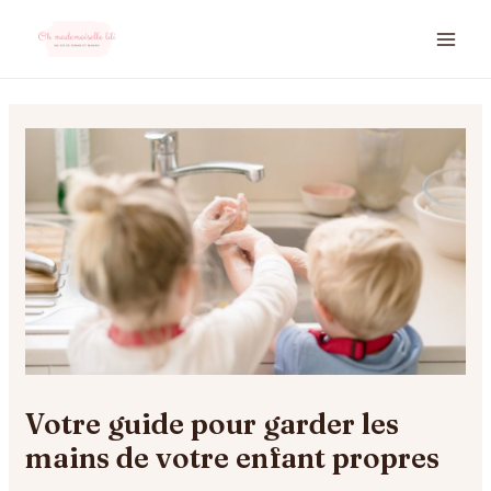
Aller
MA
au
ME
contenu
Navigation
des
articles
Votre guide pour garder les
mains de votre enfant propres