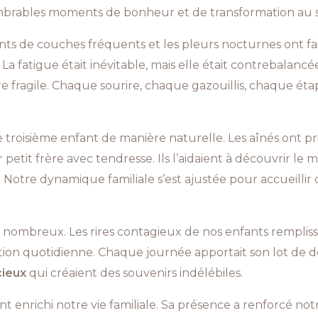
nombrables moments de bonheur et de transformation au se
ts de couches fréquents et les pleurs nocturnes ont fai
a fatigue était inévitable, mais elle était contrebalancée
re fragile. Chaque sourire, chaque gazouillis, chaque é
e troisième enfant de manière naturelle. Les aînés ont pri
petit frère avec tendresse. Ils l’aidaient à découvrir le m
 Notre dynamique familiale s’est ajustée pour accueil
mbreux. Les rires contagieux de nos enfants remplissaie
tion quotidienne. Chaque journée apportait son lot de d
cieux
qui créaient des souvenirs indélébiles.
t enrichi notre vie familiale. Sa présence a renforcé no