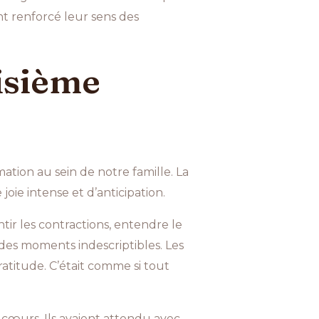
t renforcé leur sens des
oisième
tion au sein de notre famille. La
oie intense et d’anticipation.
ir les contractions, entendre le
 des moments indescriptibles. Les
titude. C’était comme si tout
œurs. Ils avaient attendu avec