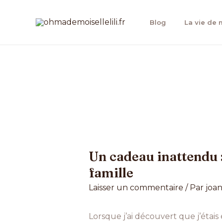
Aller
au
Blog
La vie de
contenu
Navigation
des
articles
Un cadeau inattendu 
famille
Laisser un commentaire
/ Par
joa
Lorsque j’ai découvert que j’étai