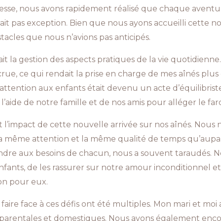
sesse, nous avons rapidement réalisé que chaque aventur
isait pas exception. Bien que nous ayons accueilli cette n
tacles que nous n’avions pas anticipés.
tait la gestion des aspects pratiques de la vie quotidienn
ccrue, ce qui rendait la prise en charge de mes aînés plus 
l’attention aux enfants était devenu un acte d’équilibris
’aide de notre famille et de nos amis pour alléger le fa
 l’impact de cette nouvelle arrivée sur nos aînés. Nous
 la même attention et la même qualité de temps qu’aupar
ondre aux besoins de chacun, nous a souvent taraudés. N
ants, de les rassurer sur notre amour inconditionnel et s
ion pour eux.
aire face à ces défis ont été multiples. Mon mari et moi
s parentales et domestiques. Nous avons également enco