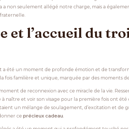
la a non seulement allégé notre charge, mais a égalemen
fraternelle.
e et l’accueil du tr
nt a été un moment de profonde émotion et de transforma
a fois familière et unique, marquée par des moments de j
oment de reconnexion avec ce miracle de la vie. Ressent
 naître et voir son visage pour la première fois ont été
ient un mélange de soulagement, d’excitation et de gra
s donner ce
précieux cadeau
.
 aînés a été un moment qui a profondément touché nos c