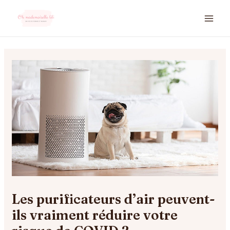
Aller
MA
au
ME
contenu
Navigation
des
articles
Les purificateurs d’air peuvent-
ils vraiment réduire votre