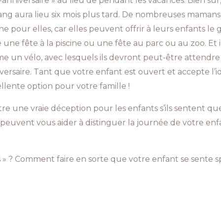
-anniversaire » au lieu de pendant les vacances. Bien sûr,
ang aura lieu six mois plus tard. De nombreuses mamans 
e pour elles, car elles peuvent offrir à leurs enfants le g
e fête à la piscine ou une fête au parc ou au zoo. Et il
e un vélo, avec lesquels ils devront peut-être attendre p
niversaire. Tant que votre enfant est ouvert et accepte l’
llente option pour votre famille !
re une vraie déception pour les enfants s’ils sentent que
peuvent vous aider à distinguer la journée de votre enfan
» ? Comment faire en sorte que votre enfant se sente sp