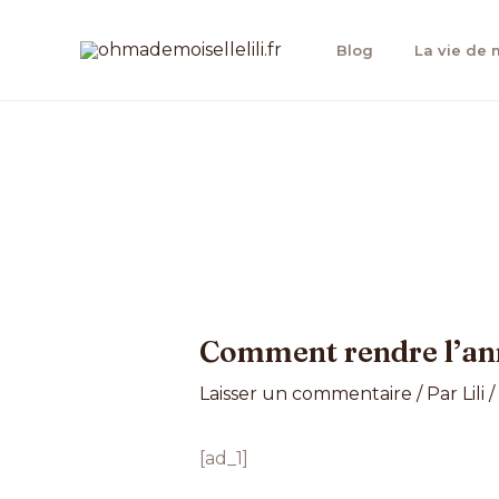
Aller
au
Blog
La vie de
contenu
Navigation
des
articles
Comment rendre l’ann
Laisser un commentaire
/ Par
Lili
/
[ad_1]