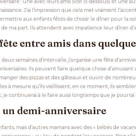
ersaire : une avec leurs amis (voir ci-dessous) et une au
ssance. J’ai l’impression que cela met vraiment l’accent 
ermettre aux enfants fêtés de choisir le dîner pour la so
e ma part. Ils attendent avec impatience leur dîner d’an
 fête entre amis dans quelqu
deux semaines d’intervalle, j’organise une fête d’anni
versaires. Ils peuvent faire quelque chose d’amusant ave
 manger des pizzas et des gâteaux et ouvrir de nombreux
rées à mesure qu’ils vieillissent, en ce moment, ils sembl
je continuerai à le faire aussi longtemps que je pourrai m
ôt un demi-anniversaire
enfants, mais d’autres mamans avec des « bébés de vacanc