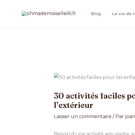
Aller
au
Blog
La vie de
contenu
Navigation
des
articles
30 activités faciles p
l’extérieur
Laisser un commentaire
/ Par
joa
Besoin d’une activité amusante, e