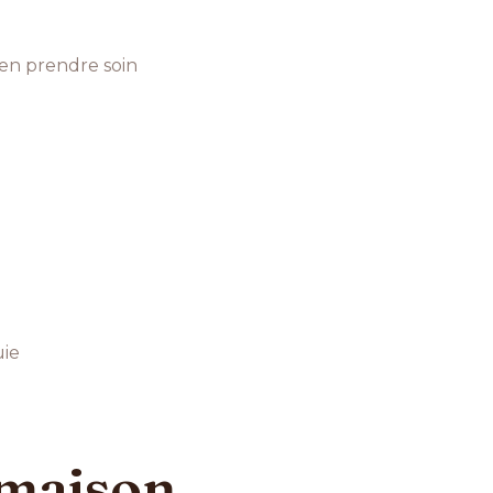
 en prendre soin
uie
a maison