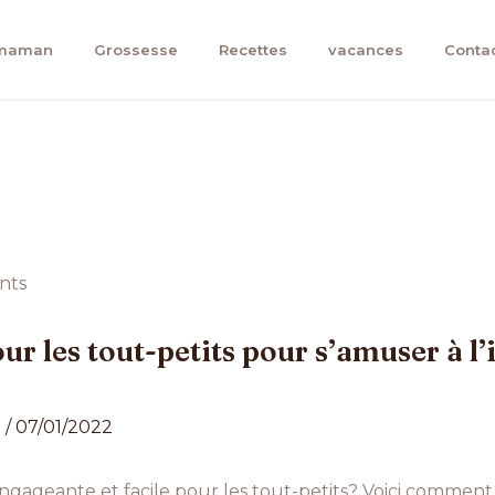
 maman
Grossesse
Recettes
vacances
Conta
our les tout-petits pour s’amuser à l’
n
/
07/01/2022
ngageante et facile pour les tout-petits? Voici comment 